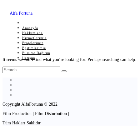
Alfa Fortuna
Anasayfa
Hakkımızda
Hizmetlerimiz
Projelerimiz
Eğitimlerimiz
Film ve Dağıtım
İletişim
It seems we can’t find what you’re looking for. Perhaps searching can help.
Copyright AlfaFortuna © 2022
Film Production | Film Disturbution |
Tüm Hakları Saklıdır.