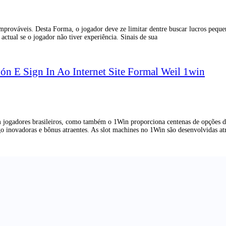
improváveis. Desta Forma, o jogador deve ze limitar dentre buscar lucros pequen
 actual se o jogador não tiver experiência. Sinais de sua
ón E Sign In Ao Internet Site Formal Weil 1win
m jogadores brasileiros, como também o 1Win proporciona centenas de opções d
o inovadoras e bônus atraentes. As slot machines no 1Win são desenvolvidas at