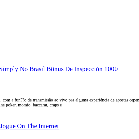
e Simply No Brasil Bônus De Inspección 1000
s, com a fun??o de transmissão ao vivo pra alguma experiência de apostas cepe
ine poker, momio, baccarat, craps e
Jogue On The Internet