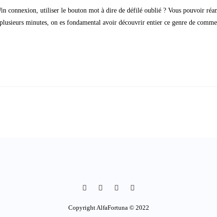
in connexion, utiliser le bouton mot à dire de défilé oublié ? Vous pouvoir ré
 plusieurs minutes, on es fondamental avoir découvrir entier ce genre de comme
Copyright AlfaFortuna © 2022