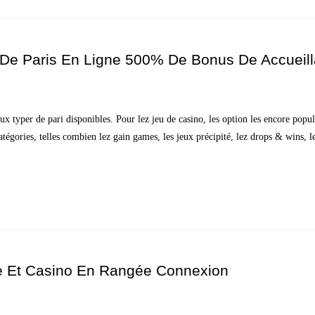
De Paris En Ligne 500% De Bonus De Accueill
x typer de pari disponibles. Pour lez jeu de casino, les option les encore popul
atégories, telles combien lez gain games, les jeux précipité, lez drops & wins, l
te Et Casino En Rangée Connexion