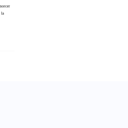
amorcer
 la