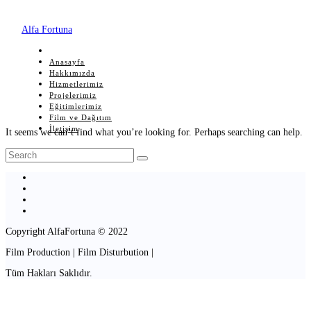
Alfa Fortuna
Anasayfa
Hakkımızda
Hizmetlerimiz
Projelerimiz
Eğitimlerimiz
Film ve Dağıtım
İletişim
It seems we can’t find what you’re looking for. Perhaps searching can help.
Copyright AlfaFortuna © 2022
Film Production | Film Disturbution |
Tüm Hakları Saklıdır.